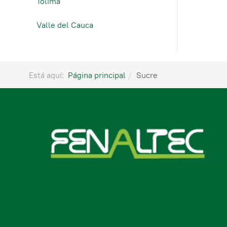
Tolima
Valle del Cauca
Está aquí:
Página principal
Sucre