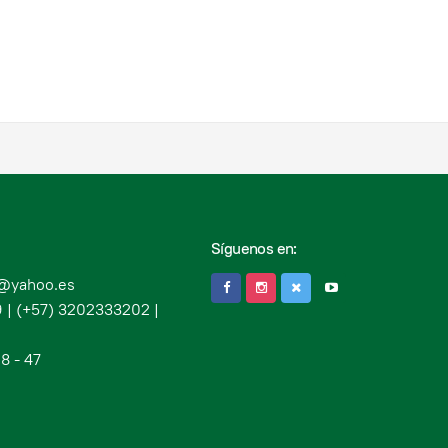
Síguenos en:
c@yahoo.es
 | (+57) 3202333202 |
8 - 47