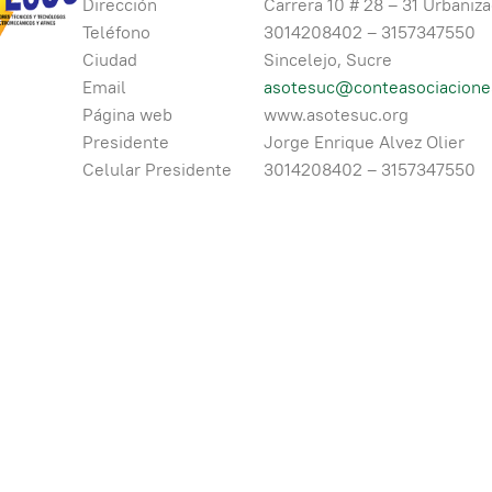
Dirección
Carrera 10 # 28 – 31 Urbaniza
Teléfono
3014208402 – 3157347550
Ciudad
Sincelejo, Sucre
Email
asotesuc@conteasociaciones
Página web
www.asotesuc.org
Presidente
Jorge Enrique Alvez Olier
Celular Presidente
3014208402 – 3157347550