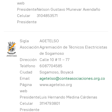
web
Presidente
Nelson Gustavo Munevar Avendaño
Celular
3104853571
Presidente
Sigla
AGETELSO
Asociación
Agremiación de Técnicos Electricistas
de Sogamoso
Dirección
Calle 10 # 11 – 77
Teléfono
6087704585
Ciudad
Sogamoso, Boyacá
Email
agetelso@conteasociaciones.org.co
Página
www.agetelso.org
web
Presidente
Luis Hernando Medina Cárdenas
Celular
3114793801
Presidente