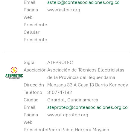
Email
asteic@conteasociaciones.org.co
Página
www.asteic.org
web
Presidente
Celular
Presidente
Sigla
ATEPROTEC
Asociación
Asociación de Técnicos Electricistas
de la Provincia del Tequendama
Dirección
Manzana 33 A Casa 13 Barrio Kennedy
Teléfono
3107747192
Ciudad
Girardot, Cundinamarca
Email
ateprotec@conteasociaciones.org.co
Página
www.ateprotec.org
web
Presidente
Pedro Pablo Herrera Moyano