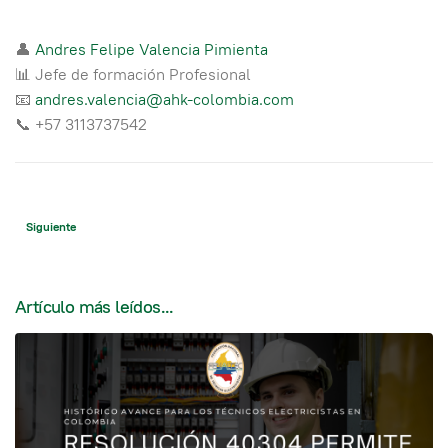
👤
Andres Felipe Valencia Pimienta
📊 Jefe de formación Profesional
📧
andres.valencia@ahk-colombia.com
📞 +57 3113737542
Artículo siguiente: Histórico avance para los técnicos electricistas en Colomb
Siguiente
Artículo más leídos...