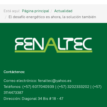
Está aquí:
Página principal
Actualidad
El desafío energético es ahora, la solución también
Contáctenos:
Correo electrónico: fenaltec@yahoo.es
Teléfonos: (+57) 6017040939 | (+57) 3202333202 | (+57)
3114473387
Dirección: Diagonal 34 Bis # 18 - 47