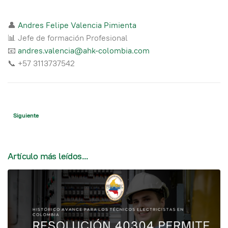
👤
Andres Felipe Valencia Pimienta
📊 Jefe de formación Profesional
📧
andres.valencia@ahk-colombia.com
📞 +57 3113737542
Artículo siguiente: Histórico avance para los técnicos electricistas en Colomb
Siguiente
Artículo más leídos...