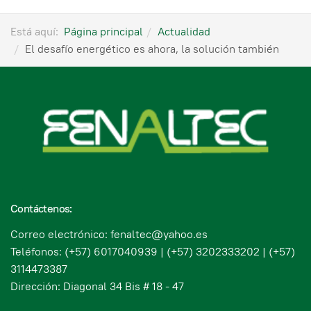
Está aquí:
Página principal
Actualidad
El desafío energético es ahora, la solución también
Contáctenos:
Correo electrónico: fenaltec@yahoo.es
Teléfonos: (+57) 6017040939 | (+57) 3202333202 | (+57)
3114473387
Dirección: Diagonal 34 Bis # 18 - 47